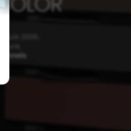
 COLOR
epuis 2005.
esure,
sionnels
.