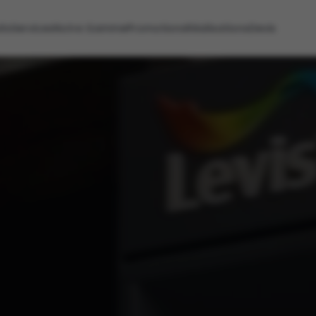
its
Services
Notre Gamme
Promotions
Réalisations
Devis